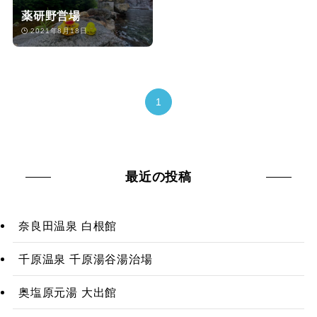
薬研野営場
2021年8月18日
1
最近の投稿
奈良田温泉 白根館
千原温泉 千原湯谷湯治場
奥塩原元湯 大出館